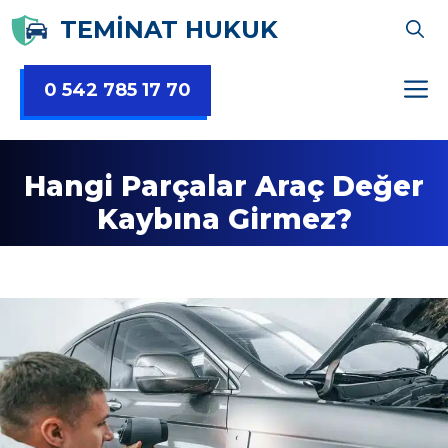
İçeriğe
TEMİNAT HUKUK
atla
0 542 785 17 70
Hangi Parçalar Araç Değer
Kaybına Girmez?