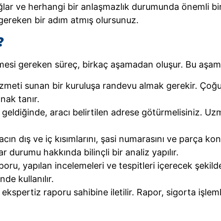
lar ve herhangi bir anlaşmazlık durumunda önemli bir be
gereken bir adım atmış olursunuz.
?
mesi gereken süreç, birkaç aşamadan oluşur. Bu aşama
hizmeti sunan bir kuruluşa randevu almak gerekir. Çoğu
nak tanır.
ldiğinde, aracı belirtilen adrese götürmelisiniz. Uzma
ın dış ve iç kısımlarını, şasi numarasını ve parça kont
 durumu hakkında bilinçli bir analiz yapılır.
oru, yapılan incelemeleri ve tespitleri içerecek şeki
nde kullanılır.
spertiz raporu sahibine iletilir. Rapor, sigorta işleml