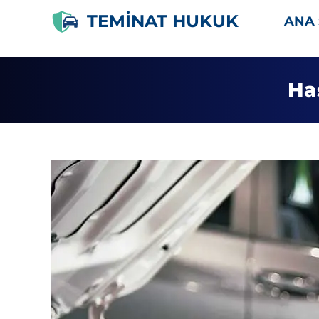
İçeriğe
TEMİNAT HUKUK
ANA 
atla
Ha