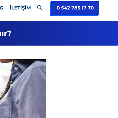
0 542 785 17 70
G
İLETİŞİM
ır?