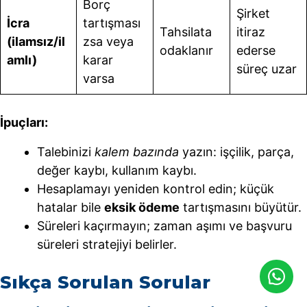
Borç
Şirket
İcra
tartışması
Tahsilata
itiraz
(ilamsız/il
zsa veya
odaklanır
ederse
amlı)
karar
süreç uzar
varsa
İpuçları:
Talebinizi
kalem bazında
yazın: işçilik, parça,
değer kaybı, kullanım kaybı.
Hesaplamayı yeniden kontrol edin; küçük
hatalar bile
eksik ödeme
tartışmasını büyütür.
Süreleri kaçırmayın; zaman aşımı ve başvuru
süreleri stratejiyi belirler.
Sıkça Sorulan Sorular