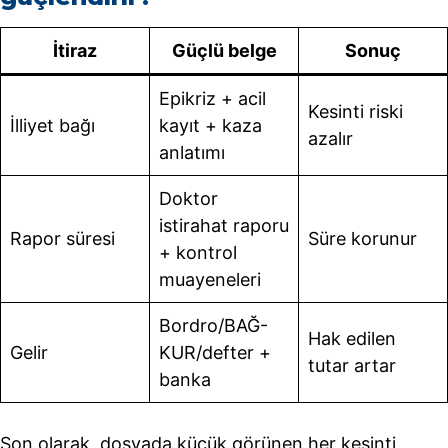
İtiraz
Güçlü belge
Sonuç
Epikriz + acil
Kesinti riski
İlliyet bağı
kayıt + kaza
azalır
anlatımı
Doktor
istirahat raporu
Rapor süresi
Süre korunur
+ kontrol
muayeneleri
Bordro/BAĞ-
Hak edilen
Gelir
KUR/defter +
tutar artar
banka
Son olarak, dosyada küçük görünen her kesinti