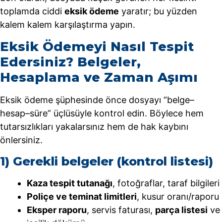
toplamda ciddi
eksik ödeme
yaratır; bu yüzden
kalem kalem karşılaştırma yapın.
Eksik Ödemeyi Nasıl Tespit
Edersiniz? Belgeler,
Hesaplama ve Zaman Aşımı
Eksik ödeme şüphesinde önce dosyayı “belge–
hesap–süre” üçlüsüyle kontrol edin. Böylece hem
tutarsızlıkları yakalarsınız hem de hak kaybını
önlersiniz.
1) Gerekli belgeler (kontrol listesi)
Kaza tespit tutanağı
, fotoğraflar, taraf bilgileri
Poliçe ve teminat limitleri
, kusur oranı/raporu
Eksper raporu
, servis faturası,
parça listesi
ve