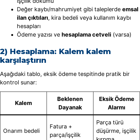
işçilik dökümü
Değer kaybı/mahrumiyet gibi taleplerde
emsal
ilan çıktıları
, kira bedeli veya kullanım kaybı
hesapları
Ödeme yazısı ve
hesaplama cetveli
(varsa)
2) Hesaplama: Kalem kalem
karşılaştırın
Aşağıdaki tablo, eksik ödeme tespitinde pratik bir
kontrol sunar:
Beklenen
Eksik Ödeme
Kalem
Dayanak
Alarmı
Parça türü
Fatura +
Onarım bedeli
düşürme, işçilik
parça/işçilik
kırpma