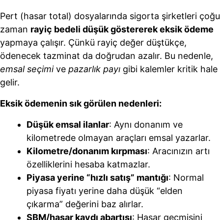
Pert (hasar total) dosyalarında sigorta şirketleri çoğu
zaman
rayiç bedeli düşük göstererek eksik ödeme
yapmaya çalışır. Çünkü rayiç değer düştükçe,
ödenecek tazminat da doğrudan azalır. Bu nedenle,
emsal seçimi
ve
pazarlık payı
gibi kalemler kritik hale
gelir.
Eksik ödemenin sık görülen nedenleri:
Düşük emsal ilanlar
: Aynı donanım ve
kilometrede olmayan araçları emsal yazarlar.
Kilometre/donanım kırpması
: Aracınızın artı
özelliklerini hesaba katmazlar.
Piyasa yerine “hızlı satış” mantığı
: Normal
piyasa fiyatı yerine daha düşük “elden
çıkarma” değerini baz alırlar.
SBM/hasar kaydı abartısı
: Hasar geçmişini