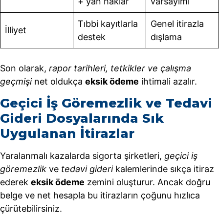
+ yan haklar
varsayımı
Tıbbi kayıtlarla
Genel itirazla
İlliyet
destek
dışlama
Son olarak,
rapor tarihleri, tetkikler ve çalışma
geçmişi
net oldukça
eksik ödeme
ihtimali azalır.
Geçici İş Göremezlik ve Tedavi
Gideri Dosyalarında Sık
Uygulanan İtirazlar
Yaralanmalı kazalarda sigorta şirketleri,
geçici iş
göremezlik
ve
tedavi gideri
kalemlerinde sıkça itiraz
ederek
eksik ödeme
zemini oluşturur. Ancak doğru
belge ve net hesapla bu itirazların çoğunu hızlıca
çürütebilirsiniz.