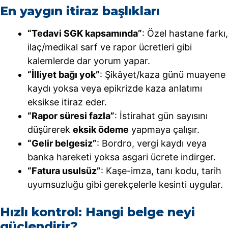
En yaygın itiraz başlıkları
“Tedavi SGK kapsamında”
: Özel hastane farkı,
ilaç/medikal sarf ve rapor ücretleri gibi
kalemlerde dar yorum yapar.
“İlliyet bağı yok”
: Şikâyet/kaza günü muayene
kaydı yoksa veya epikrizde kaza anlatımı
eksikse itiraz eder.
“Rapor süresi fazla”
: İstirahat gün sayısını
düşürerek
eksik ödeme
yapmaya çalışır.
“Gelir belgesiz”
: Bordro, vergi kaydı veya
banka hareketi yoksa asgari ücrete indirger.
“Fatura usulsüz”
: Kaşe-imza, tanı kodu, tarih
uyumsuzluğu gibi gerekçelerle kesinti uygular.
Hızlı kontrol: Hangi belge neyi
güçlendirir?