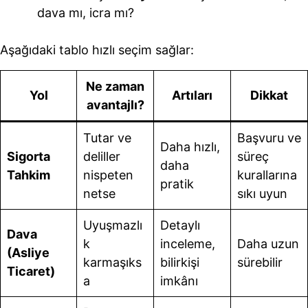
dava mı, icra mı?
Aşağıdaki tablo hızlı seçim sağlar:
Ne zaman
Yol
Artıları
Dikkat
avantajlı?
Tutar ve
Başvuru ve
Daha hızlı,
Sigorta
deliller
süreç
daha
Tahkim
nispeten
kurallarına
pratik
netse
sıkı uyun
Uyuşmazlı
Detaylı
Dava
k
inceleme,
Daha uzun
(Asliye
karmaşıks
bilirkişi
sürebilir
Ticaret)
a
imkânı