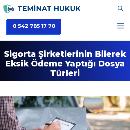
İçeriğe
TEMİNAT HUKUK
atla
0 542 785 17 70
Sigorta Şirketlerinin Bilerek
Eksik Ödeme Yaptığı Dosya
Türleri